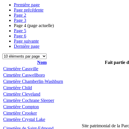
Première page
Page précédente
Page
2
Page
3
Page
4
(page actuelle)
Page
5
Page
6
Page suivante
Dernière page
Nom
Fait partie 
Cimetière Cassville
Cimetière Caswellboro
Cimetière Chamberlin-Washburn
Cimetière Child
Cimetière Cleveland
Cimetière Cochrane Sleeper
Cimetière Compton
Cimetière Crooker
Cimetière Crystal Lake
Site patrimonial de la Par
Cimetière de Saint-Edmond