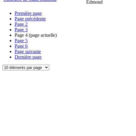
Edmond
Première page
Page précédente
Page
2
Page
3
Page
4
(page actuelle)
Page
5
Page
6
Page suivante
Dernière page