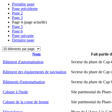
Première page
Page précédente
Page
2
Page
3
Page
4
(page actuelle)
Page
5
Page
6
Page suivante
Dernière page
Nom
Fait partie 
Bâtiment d'automatisation
Secteur du phare de Cap-
Bâtiment des équipements de navigation
Secteur du phare de Cap 
Bâtiments d'automatisation
Secteur du phare de Cap
Cabane à l'huile
Site patrimonial du Phare-
Cabane de la corne de brume
Site patrimonial du Phare-
Dépendance
Phare de L'Anse-à-la-Ca