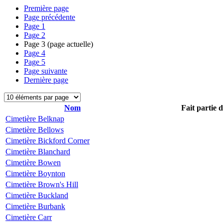
Première page
Page précédente
Page
1
Page
2
Page
3
(page actuelle)
Page
4
Page
5
Page suivante
Dernière page
Nom
Fait partie 
Cimetière Belknap
Cimetière Bellows
Cimetière Bickford Corner
Cimetière Blanchard
Cimetière Bowen
Cimetière Boynton
Cimetière Brown's Hill
Cimetière Buckland
Cimetière Burbank
Cimetière Carr