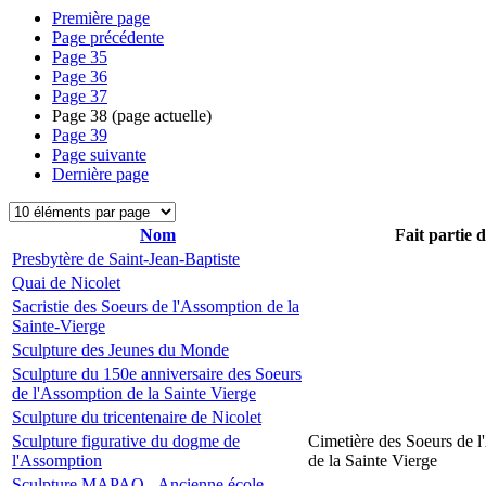
Première page
Page précédente
Page
35
Page
36
Page
37
Page
38
(page actuelle)
Page
39
Page suivante
Dernière page
Nom
Fait partie 
Presbytère de Saint-Jean-Baptiste
Quai de Nicolet
Sacristie des Soeurs de l'Assomption de la
Sainte-Vierge
Sculpture des Jeunes du Monde
Sculpture du 150e anniversaire des Soeurs
de l'Assomption de la Sainte Vierge
Sculpture du tricentenaire de Nicolet
Sculpture figurative du dogme de
Cimetière des Soeurs de 
l'Assomption
de la Sainte Vierge
Sculpture MAPAQ - Ancienne école