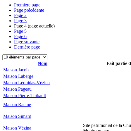
Première page
Page précédente
Page
2
Page
3
Page
4
(page actuelle)
Page
5
Page
6
Page suivante
Dernière page
Nom
Fait partie 
Maison Jacob
Maison Laberge
Maison Léonidas-Vézina
Maison Pageau
Maison Pierre-Thibault
Maison Racine
Maison Simard
Site patrimonial de la Chu
Maison Vézina
Montmorency