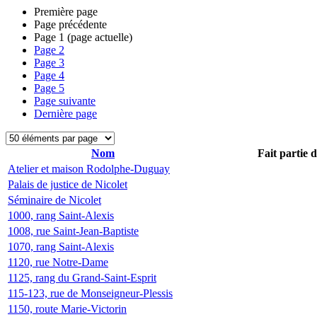
Première page
Page précédente
Page
1
(page actuelle)
Page
2
Page
3
Page
4
Page
5
Page suivante
Dernière page
Nom
Fait partie 
Atelier et maison Rodolphe-Duguay
Palais de justice de Nicolet
Séminaire de Nicolet
1000, rang Saint-Alexis
1008, rue Saint-Jean-Baptiste
1070, rang Saint-Alexis
1120, rue Notre-Dame
1125, rang du Grand-Saint-Esprit
115-123, rue de Monseigneur-Plessis
1150, route Marie-Victorin