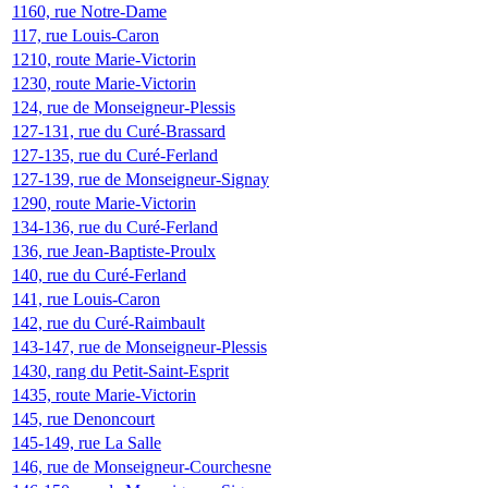
1160, rue Notre-Dame
117, rue Louis-Caron
1210, route Marie-Victorin
1230, route Marie-Victorin
124, rue de Monseigneur-Plessis
127-131, rue du Curé-Brassard
127-135, rue du Curé-Ferland
127-139, rue de Monseigneur-Signay
1290, route Marie-Victorin
134-136, rue du Curé-Ferland
136, rue Jean-Baptiste-Proulx
140, rue du Curé-Ferland
141, rue Louis-Caron
142, rue du Curé-Raimbault
143-147, rue de Monseigneur-Plessis
1430, rang du Petit-Saint-Esprit
1435, route Marie-Victorin
145, rue Denoncourt
145-149, rue La Salle
146, rue de Monseigneur-Courchesne