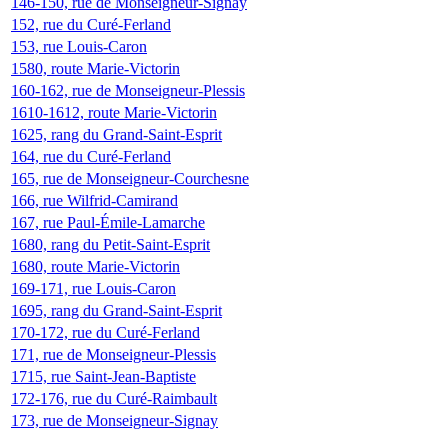
146-150, rue de Monseigneur-Signay
152, rue du Curé-Ferland
153, rue Louis-Caron
1580, route Marie-Victorin
160-162, rue de Monseigneur-Plessis
1610-1612, route Marie-Victorin
1625, rang du Grand-Saint-Esprit
164, rue du Curé-Ferland
165, rue de Monseigneur-Courchesne
166, rue Wilfrid-Camirand
167, rue Paul-Émile-Lamarche
1680, rang du Petit-Saint-Esprit
1680, route Marie-Victorin
169-171, rue Louis-Caron
1695, rang du Grand-Saint-Esprit
170-172, rue du Curé-Ferland
171, rue de Monseigneur-Plessis
1715, rue Saint-Jean-Baptiste
172-176, rue du Curé-Raimbault
173, rue de Monseigneur-Signay