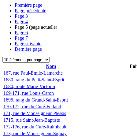
Première page
Page précédente
Page
3
Page
4
Page
5
(page actuelle)
Page
6
Page
7
Page suivante
Dernière page
Nom
Fai
167, rue Paul-Émile-Lamarche
1680, rang du Petit-Saint-Esprit
1680, route Marie-Victorin
169-171, rue Louis-Caron
1695, rang du Grand-Saint-Esprit
170-172, rue du Curé-Ferland
171, rue de Monseigneur-Plessis
1715, rue Saint-Jean-Baptiste
172-176, rue du Curé-Raimbault
173, rue de Monseigneur-Signay