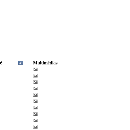
é
Multimédias