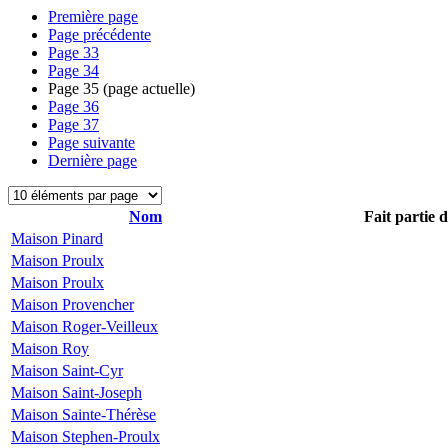
Première page
Page précédente
Page
33
Page
34
Page
35
(page actuelle)
Page
36
Page
37
Page suivante
Dernière page
Nom
Fait partie 
Maison Pinard
Maison Proulx
Maison Proulx
Maison Provencher
Maison Roger-Veilleux
Maison Roy
Maison Saint-Cyr
Maison Saint-Joseph
Maison Sainte-Thérèse
Maison Stephen-Proulx