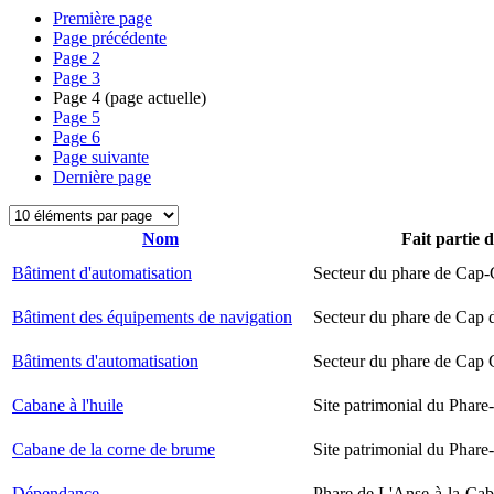
Première page
Page précédente
Page
2
Page
3
Page
4
(page actuelle)
Page
5
Page
6
Page suivante
Dernière page
Nom
Fait partie 
Bâtiment d'automatisation
Secteur du phare de Cap-
Bâtiment des équipements de navigation
Secteur du phare de Cap 
Bâtiments d'automatisation
Secteur du phare de Cap
Cabane à l'huile
Site patrimonial du Phare-
Cabane de la corne de brume
Site patrimonial du Phare-
Dépendance
Phare de L'Anse-à-la-Ca