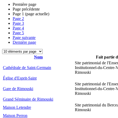
Première page
Page précédente
Page
1
(page actuelle)
Page
2
Page
3
Page
4
Page
5
Page suivante
Dernière page
Nom
Fait partie 
Site patrimonial de l'Ens
Cathédrale de Saint-Germain
Institutionnel-du-Centre-V
Rimouski
Église d'Esprit-Saint
Site patrimonial de l'Ens
Gare de Rimouski
Institutionnel-du-Centre-V
Rimouski
Grand Séminaire de Rimouski
Site patrimonial du Berce
Maison Letendre
Rimouski
Maison Perron