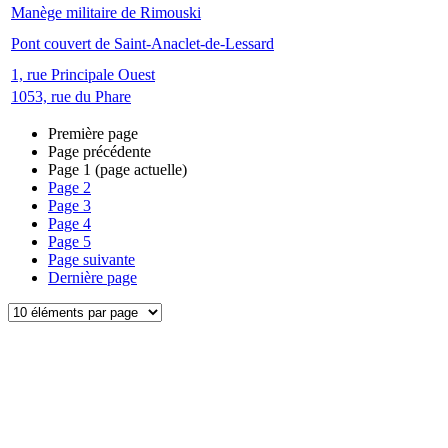
Manège militaire de Rimouski
Pont couvert de Saint-Anaclet-de-Lessard
1, rue Principale Ouest
1053, rue du Phare
Première page
Page précédente
Page
1
(page actuelle)
Page
2
Page
3
Page
4
Page
5
Page suivante
Dernière page