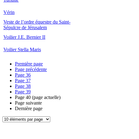
Vérin
Veste de l’ordre équestre du Saint-
Sépulcre de Jérusalem
Voilier J.E. Bernier II
Voilier Stella Maris
Première page
Page précédente
Page
36
Page
37
Page
38
Page
39
Page
40
(page actuelle)
Page suivante
Dernière page