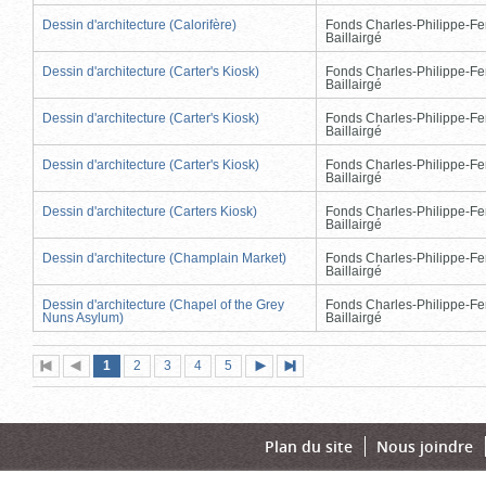
Dessin d'architecture (Calorifère)
Fonds Charles-Philippe-Fe
Baillairgé
Dessin d'architecture (Carter's Kiosk)
Fonds Charles-Philippe-Fe
Baillairgé
Dessin d'architecture (Carter's Kiosk)
Fonds Charles-Philippe-Fe
Baillairgé
Dessin d'architecture (Carter's Kiosk)
Fonds Charles-Philippe-Fe
Baillairgé
Dessin d'architecture (Carters Kiosk)
Fonds Charles-Philippe-Fe
Baillairgé
Dessin d'architecture (Champlain Market)
Fonds Charles-Philippe-Fe
Baillairgé
Dessin d'architecture (Chapel of the Grey
Fonds Charles-Philippe-Fe
Nuns Asylum)
Baillairgé
Page
(page
Page
Page
Page
Page
1
Première
2
Page
3
4
5
Page
Dernière
actuelle)
page
précédente
suivante
page
Plan du site
Nous joindre