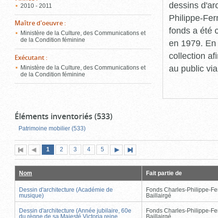
dessins d'ar
2010 - 2011
Philippe-Fer
Maître d'oeuvre
:
fonds a été c
Ministère de la Culture, des Communications et
de la Condition féminine
en 1979. En 
collection a
Exécutant
:
au public vi
Ministère de la Culture, des Communications et
de la Condition féminine
Éléments inventoriés (533)
Patrimoine mobilier (533)
Page
(page
Page
Page
Page
Page
1
Première
2
Page
3
4
5
Page
Dernière
actuelle)
page
précédente
suivante
page
Nom
Fait partie de
Dessin d'architecture (Académie de
Fonds Charles-Philippe-Fe
musique)
Baillairgé
Dessin d'architecture (Année jubilaire, 60e
Fonds Charles-Philippe-Fe
du règne de sa Majesté Victoria reine
Baillairgé