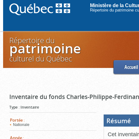
Ministère de la Cult
Répertoire du patrimoine c
Répertoire du
patrimoine
culturel du Québec
Accueil
Inventaire du fonds Charles-Philippe-Ferdinan
Type
:
Inventaire
Résumé
(Boi
Portée
:
ouve
Nationale
cliq
pou
Cet inventai
ferm
Année
: