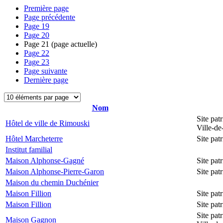
Première page
Page précédente
Page
19
Page
20
Page
21
(page actuelle)
Page
22
Page
23
Page suivante
Dernière page
Nom
Site pat
Hôtel de ville de Rimouski
Ville-d
Hôtel Marcheterre
Site pa
Institut familial
Maison Alphonse-Gagné
Site pa
Maison Alphonse-Pierre-Garon
Site pa
Maison du chemin Duchénier
Maison Fillion
Site pa
Maison Fillion
Site pa
Site pat
Maison Gagnon