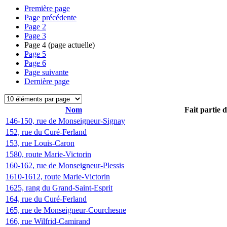
Première page
Page précédente
Page
2
Page
3
Page
4
(page actuelle)
Page
5
Page
6
Page suivante
Dernière page
Nom
Fait partie 
146-150, rue de Monseigneur-Signay
152, rue du Curé-Ferland
153, rue Louis-Caron
1580, route Marie-Victorin
160-162, rue de Monseigneur-Plessis
1610-1612, route Marie-Victorin
1625, rang du Grand-Saint-Esprit
164, rue du Curé-Ferland
165, rue de Monseigneur-Courchesne
166, rue Wilfrid-Camirand