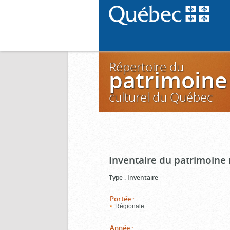
Répertoire du
patrimoine
culturel du Québec
Inventaire du patrimoine m
Type
:
Inventaire
Portée
:
Régionale
Année
: