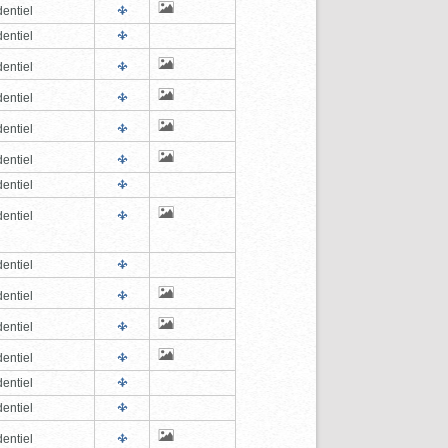
entiel
entiel
entiel
entiel
entiel
entiel
entiel
entiel
entiel
entiel
entiel
entiel
entiel
entiel
entiel