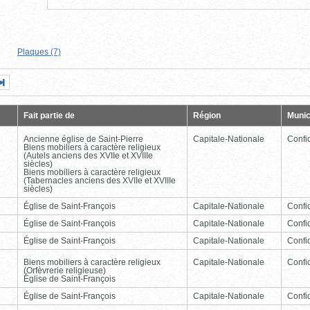
Plaques (7)
Page
Dernière
nte
page
Fait partie de
Région
Munic
Ancienne église de Saint-Pierre
Capitale-Nationale
Confid
Biens mobiliers à caractère religieux
(Autels anciens des XVIIe et XVIIIe
siècles)
Biens mobiliers à caractère religieux
(Tabernacles anciens des XVIIe et XVIIIe
siècles)
Église de Saint-François
Capitale-Nationale
Confid
Église de Saint-François
Capitale-Nationale
Confid
Église de Saint-François
Capitale-Nationale
Confid
Biens mobiliers à caractère religieux
Capitale-Nationale
Confid
(Orfèvrerie religieuse)
Église de Saint-François
Église de Saint-François
Capitale-Nationale
Confid