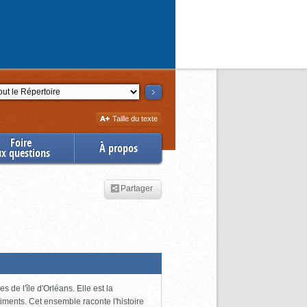
ction
Augmenter
Taille du texte
la
Foire
À propos
ux questions
Partager
 de l'île d'Orléans. Elle est la
iments. Cet ensemble raconte l'histoire