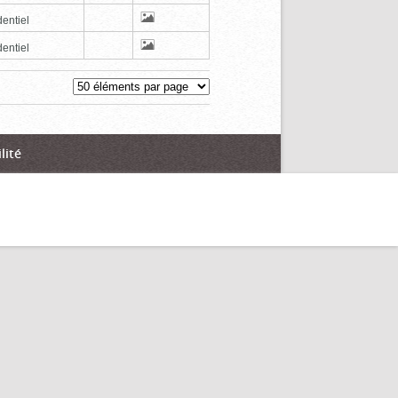
entiel
entiel
lité