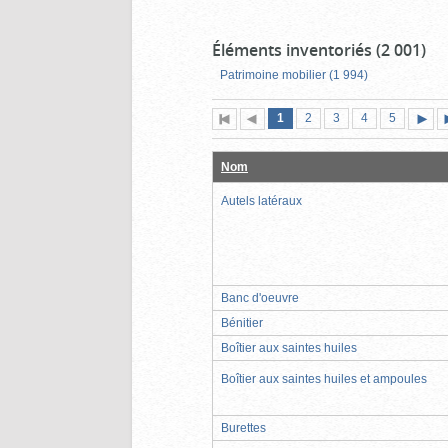
Éléments inventoriés (2 001)
Patrimoine mobilier (1 994)
Page
(page
Page
Page
Page
Page
1
Première
2
Page
3
4
5
actuelle)
page
précédente
suiva
Nom
Autels latéraux
Banc d'oeuvre
Bénitier
Boîtier aux saintes huiles
Boîtier aux saintes huiles et ampoules
Burettes