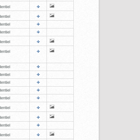
entiel
entiel
entiel
entiel
entiel
entiel
entiel
entiel
entiel
entiel
entiel
entiel
entiel
entiel
entiel