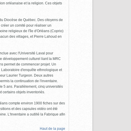
tion orléanaise et la religion. Ces objets
n du Diocèse de Québec. Des citoyens de
de créer un comité pour réaliser un
oine religieux de l'île d'Orléans (Coprio)
hacun des villages, et Pierre Lahoud en
nclue avec l'Université Laval pour
de développement culturel liant la MRC
ions permet de commencer projet. Un
 le Laboratoire d'enquête ethnologique et
seur Laurier Turgeon. Deux autres
rmis la continuation de l'inventaire.
 de 5 ans. Parallèlement, cinq universités
 certains objets inventoriés.
Orléans compte environ 1900 fiches sur des
itions et des capsules vidéo ont été
ne. L'Inventaire a outillé la Fabrique afin
Haut de la page