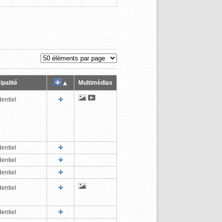
ipalité
Multimédias
entiel
entiel
entiel
entiel
entiel
entiel