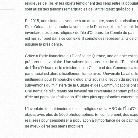
religieuse de l'île, et les objets témoignent des liens entre la popula
sont aussi des témoins remarquables de l'art religieux québécois.
En 2015, une statue est vendue à un antiquaire, sans l'autorisatio
le
l'île d'Orléans font annuler la vente par le Diocèse, et ils décident 
inventaire des biens religieux de l'île d'Orléans. Le Comité du patrim
est mis sur pied dans ce contexte. Il compte des représentants de c
assume la présidence.
Grâce à l'aide financière du Diocèse de Québec, une entente est co
préparer un inventaire. Une subvention dans le cadre de l'Entente 
de L'Île-d'Orléans et le ministère de la Culture et des Communicat
partenariat est alors officiellement formé avec l'Université Laval et
multimédia pour l'embauche d'étudiants sous la direction du profes
subventions du ministère de la Culture et des Communications ont pe
Une trentaine d'étudiants ont travaillé sur l'Inventaire pendant près
d'été ont permis la réalisation d'études plus approfondies concernant
L'Inventaire du patrimoine mobilier religieux de la MRC de l'Île-d'
objets, avec plus de 5000 photographies. En complément, des expos
réalisées pour sensibiliser à population à l'importance de ce patrimoi
de mieux gérer ses biens mobiliers.