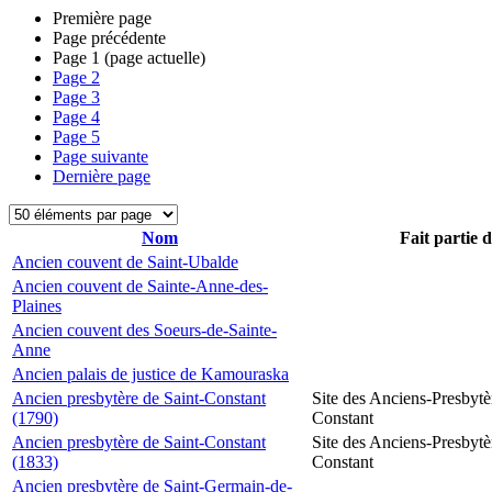
Première page
Page précédente
Page
1
(page actuelle)
Page
2
Page
3
Page
4
Page
5
Page suivante
Dernière page
Nom
Fait partie 
Ancien couvent de Saint-Ubalde
Ancien couvent de Sainte-Anne-des-
Plaines
Ancien couvent des Soeurs-de-Sainte-
Anne
Ancien palais de justice de Kamouraska
Ancien presbytère de Saint-Constant
Site des Anciens-Presbytè
(1790)
Constant
Ancien presbytère de Saint-Constant
Site des Anciens-Presbytè
(1833)
Constant
Ancien presbytère de Saint-Germain-de-