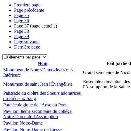
Première page
Page précédente
Page
35
Page
36
Page
37
(page actuelle)
Page
38
Page
39
Page suivante
Dernière page
Nom
Fait partie 
Monument de Notre-Dame-de-la-Vie-
Grand séminaire de Nicol
Intérieure
Ensemble conventuel des
Monument de saint Jean l'Évangéliste
l'Assomption de la Sainte
Palissade du cloître des Soeurs adoratrices
du Précieux-Sang
Parc écologique de l'Anse du Port
Pavillon 3ième secondaire du collège
Notre-Dame-de-l'Assomption
Pavillon Notre-Dame
Pavillon Notre-Dame-de-Liesse