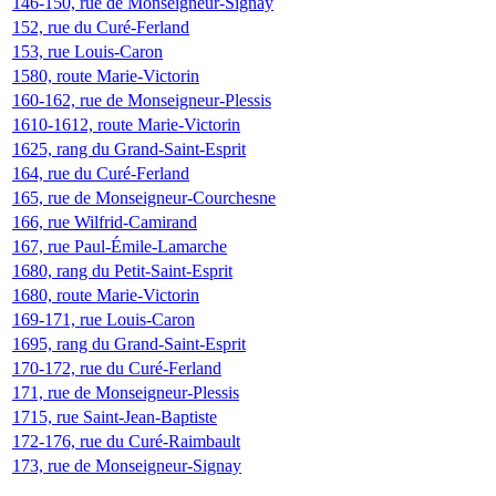
146-150, rue de Monseigneur-Signay
152, rue du Curé-Ferland
153, rue Louis-Caron
1580, route Marie-Victorin
160-162, rue de Monseigneur-Plessis
1610-1612, route Marie-Victorin
1625, rang du Grand-Saint-Esprit
164, rue du Curé-Ferland
165, rue de Monseigneur-Courchesne
166, rue Wilfrid-Camirand
167, rue Paul-Émile-Lamarche
1680, rang du Petit-Saint-Esprit
1680, route Marie-Victorin
169-171, rue Louis-Caron
1695, rang du Grand-Saint-Esprit
170-172, rue du Curé-Ferland
171, rue de Monseigneur-Plessis
1715, rue Saint-Jean-Baptiste
172-176, rue du Curé-Raimbault
173, rue de Monseigneur-Signay