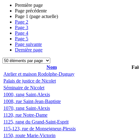
Première page
Page précédente
Page
1
(page actuelle)
Page
2
Page
3
Page
4
Page
5
Page suivante
Dernière page
Nom
Fai
Atelier et maison Rodolphe-Duguay
Palais de justice de Nicolet
Séminaire de Nicolet
1000, rang Saint-Alexis
1008, rue Saint-Jean-Baptiste
1070, rang Saint-Alexis
1120, rue Notre-Dame
1125, rang du Grand-Saint-Esprit
115-123, rue de Monseigneur-Plessis
1150, route Marie-Victorin