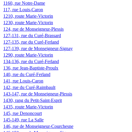
1160, rue Notre-Dame
117, rue Louis-Caron
1210, route Marie-Victorin
1230, route Marie-Victorin
124, rue de Monseigneur-Plessis
127-131, rue du Curé-Brassard
127-135, rue du Curé-Ferland
127-139, rue de Monseigneur-Signay
1290, route Marie-Victorin
134-136, rue du Curé-Ferland
136, rue Jean-Baptiste-Proulx
140, rue du Curé-Ferland
141, rue Louis-Caron
142, rue du Curé-Raimbault
143-147, rue de Monseigneur-Plessis
1430, rang du Petit-Saint-Esprit
1435, route Marie-Victorin
145, rue Denoncourt
145-149, rue La Salle
146, rue de Monseigneur-Courchesne