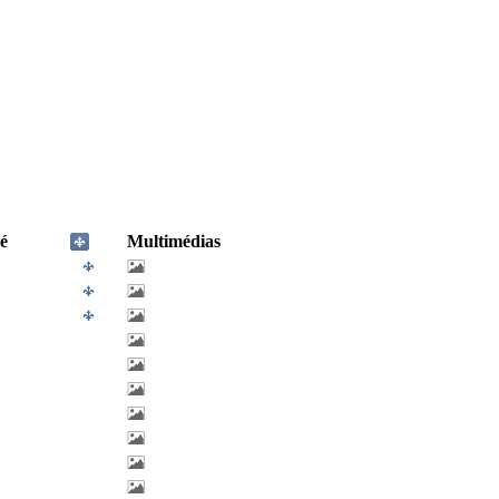
é
Multimédias