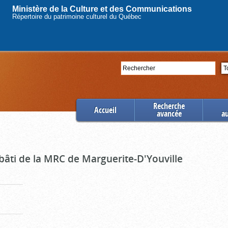
Ministère de la Culture et des Communications
Répertoire du patrimoine culturel du Québec
Rechercher
Se
Recherche
Accueil
avancée
a
bâti de la MRC de Marguerite-D'Youville