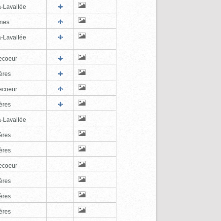
a-Lavallée
nes
a-Lavallée
ecoeur
ères
ecoeur
ères
a-Lavallée
ères
ères
ecoeur
ères
ères
ères