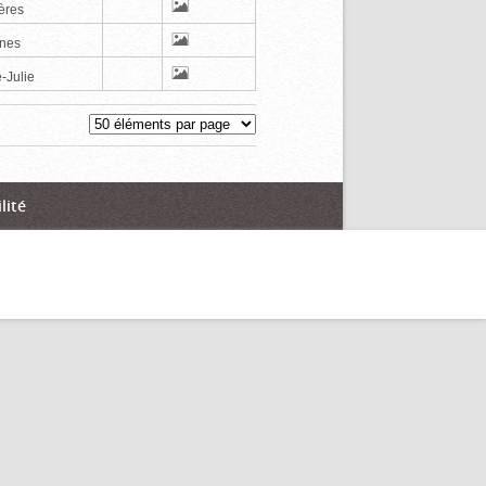
ères
nes
-Julie
lité