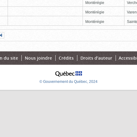
Montérégie
Verch
Montérégie
Varen
Montérégie
Sainte
Page
Dernière
nte
page
n du site
Nous joindre
Crédits
Droits d'auteur
Accessibi
© Gouvernement du Québec, 2024