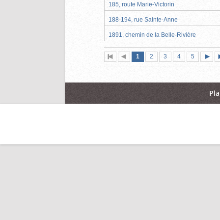
185, route Marie-Victorin
188-194, rue Sainte-Anne
1891, chemin de la Belle-Rivière
Page
(page
Page
Page
Page
Page
1
Première
2
Page
3
4
5
actuelle)
page
précédente
suiva
Pla