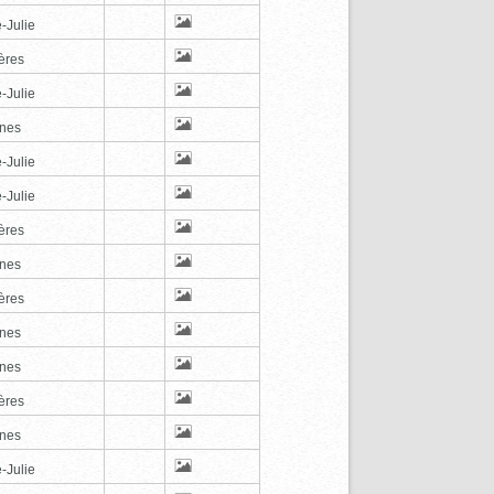
-Julie
ères
-Julie
nes
-Julie
-Julie
ères
nes
ères
nes
nes
ères
nes
-Julie