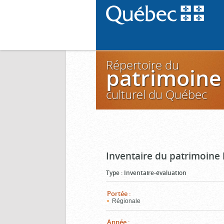
Répertoire du
patrimoine
culturel du Québec
Inventaire du patrimoine 
Type
:
Inventaire-évaluation
Portée
:
Régionale
Année
: