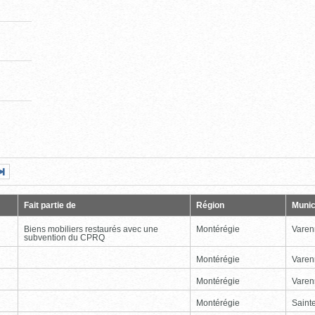
Page
Dernière
nte
page
Fait partie de
Région
Munic
Biens mobiliers restaurés avec une
Montérégie
Varen
subvention du CPRQ
Montérégie
Varen
Montérégie
Varen
Montérégie
Sainte