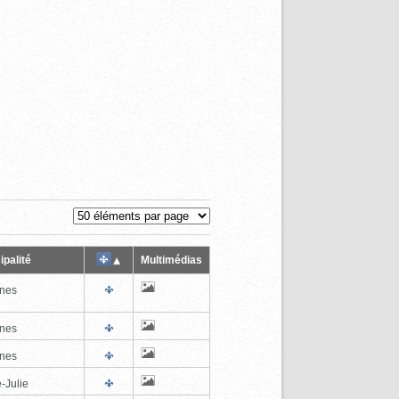
ipalité
Multimédias
nes
nes
nes
-Julie