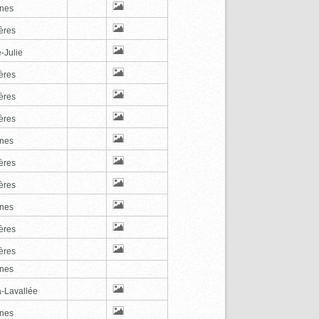
nes
ères
-Julie
ères
ères
ères
nes
ères
ères
nes
ères
ères
nes
a-Lavallée
nes