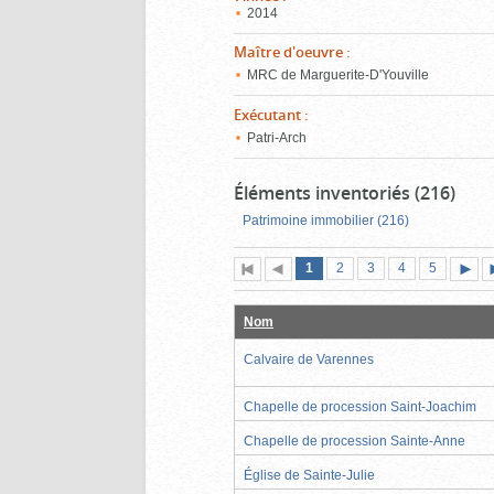
2014
Maître d'oeuvre
:
MRC de Marguerite-D'Youville
Exécutant
:
Patri-Arch
Éléments inventoriés (216)
Patrimoine immobilier (216)
Page
(page
Page
Page
Page
Page
1
Première
2
Page
3
4
5
actuelle)
page
précédente
suiva
Nom
Calvaire de Varennes
Chapelle de procession Saint-Joachim
Chapelle de procession Sainte-Anne
Église de Sainte-Julie