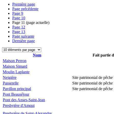
Première page
Page précédente
Page
9
Page
10
Page
11
(page actuelle)
Page
12
Page
13
Page suivante
Dernière page
Nom
Fait partie 
Maison Perron
Maison Simard
Moulin Laplante
Neigière
Site patrimonial de pêch
Passerelle
Site patrimonial de pêch
Pavillon principal
Site patrimonial de pêch
Pont Beauséjour
Pont des Anses-Saint-Jean
Presbytère d'Amqui
Presbytère de Saint-Alexandre