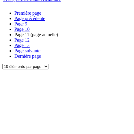
Première page
Page précédente
Page
9
Page
10
Page
11
(page actuelle)
Page
12
Page
13
Page suivante
Dernière page