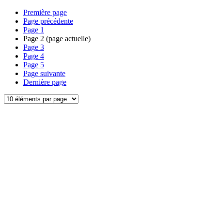
Première page
Page précédente
Page
1
Page
2
(page actuelle)
Page
3
Page
4
Page
5
Page suivante
Dernière page