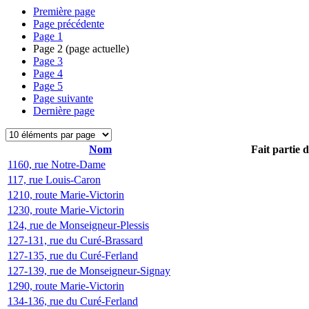
Première page
Page précédente
Page
1
Page
2
(page actuelle)
Page
3
Page
4
Page
5
Page suivante
Dernière page
Nom
Fait partie 
1160, rue Notre-Dame
117, rue Louis-Caron
1210, route Marie-Victorin
1230, route Marie-Victorin
124, rue de Monseigneur-Plessis
127-131, rue du Curé-Brassard
127-135, rue du Curé-Ferland
127-139, rue de Monseigneur-Signay
1290, route Marie-Victorin
134-136, rue du Curé-Ferland