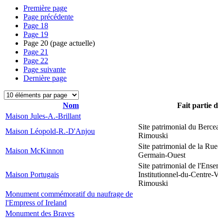
Première page
Page précédente
Page
18
Page
19
Page
20
(page actuelle)
Page
21
Page
22
Page suivante
Dernière page
Nom
Fait partie 
Maison Jules-A.-Brillant
Site patrimonial du Berce
Maison Léopold-R.-D'Anjou
Rimouski
Site patrimonial de la Rue
Maison McKinnon
Germain-Ouest
Site patrimonial de l'Ens
Maison Portugais
Institutionnel-du-Centre-V
Rimouski
Monument commémoratif du naufrage de
l'Empress of Ireland
Monument des Braves