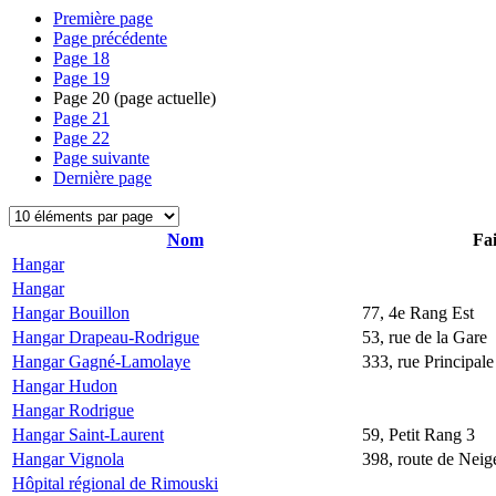
Première page
Page précédente
Page
18
Page
19
Page
20
(page actuelle)
Page
21
Page
22
Page suivante
Dernière page
Nom
Fai
Hangar
Hangar
Hangar Bouillon
77, 4e Rang Est
Hangar Drapeau-Rodrigue
53, rue de la Gare
Hangar Gagné-Lamolaye
333, rue Principale
Hangar Hudon
Hangar Rodrigue
Hangar Saint-Laurent
59, Petit Rang 3
Hangar Vignola
398, route de Neige
Hôpital régional de Rimouski