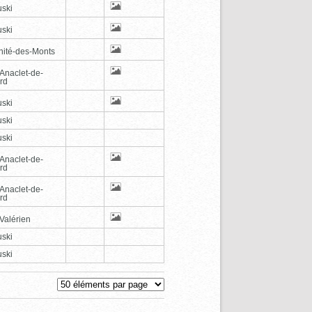
ski
ski
inité-des-Monts
-Anaclet-de-
rd
ski
ski
ski
-Anaclet-de-
rd
-Anaclet-de-
rd
Valérien
ski
ski