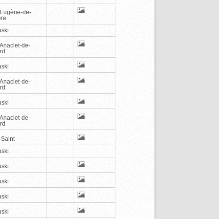
-Eugène-de-
ère
ski
-Anaclet-de-
rd
ski
-Anaclet-de-
rd
ski
-Anaclet-de-
rd
-Saint
ski
ski
ski
ski
ski