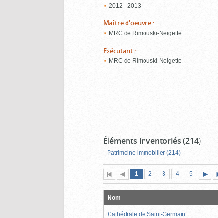
2012 - 2013
Maître d'oeuvre
:
MRC de Rimouski-Neigette
Exécutant
:
MRC de Rimouski-Neigette
Éléments inventoriés (214)
Patrimoine immobilier (214)
Page
(page
Page
Page
Page
Page
1
Première
2
Page
3
4
5
actuelle)
page
précédente
suiva
Nom
Cathédrale de Saint-Germain