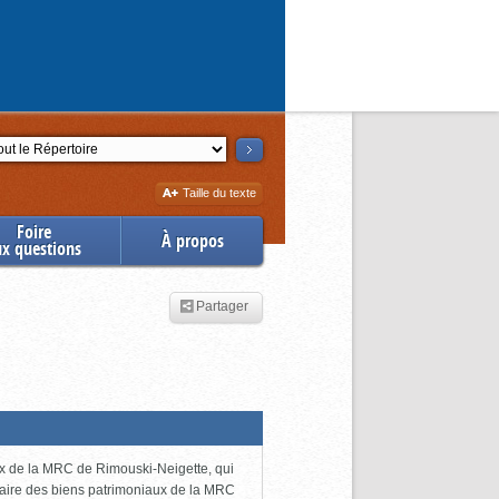
ction
Augmenter
Taille du texte
la
Foire
À propos
ux questions
Partager
ux de la MRC de Rimouski-Neigette, qui
taire des biens patrimoniaux de la MRC