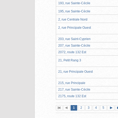
193, rue Sainte-Cécile
195, rue Sainte-Cécile
2, rue Centrale Nord
2, rue Principale Ouest
203, rue Saint-Cyprien
207, rue Sainte-Cécile
2072, route 132 Est
21, Petit Rang 3
21, rue Principale Ouest
215, rue Principale
217, rue Sainte-Cécile
2175, route 132 Est
Page
(page
Page
Page
Page
Page
1
Première
2
Page
3
4
5
actuelle)
page
précédente
suiva