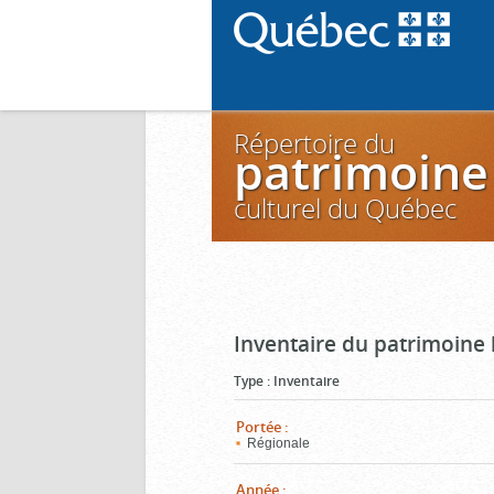
Répertoire du
patrimoine
culturel du Québec
Inventaire du patrimoine 
Type
:
Inventaire
Portée
:
Régionale
Année
: