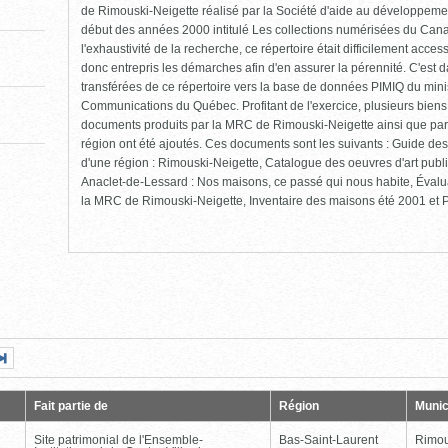
de Rimouski-Neigette réalisé par la Société d'aide au développement
début des années 2000 intitulé Les collections numérisées du Cana
l'exhaustivité de la recherche, ce répertoire était difficilement ac
donc entrepris les démarches afin d'en assurer la pérennité. C'est 
transférées de ce répertoire vers la base de données PIMIQ du minis
Communications du Québec. Profitant de l'exercice, plusieurs biens
documents produits par la MRC de Rimouski-Neigette ainsi que par
région ont été ajoutés. Ces documents sont les suivants : Guide des 
d'une région : Rimouski-Neigette, Catalogue des oeuvres d'art pub
Anaclet-de-Lessard : Nos maisons, ce passé qui nous habite, Évalu
la MRC de Rimouski-Neigette, Inventaire des maisons été 2001 et Pr
Page
Dernière
nte
page
Fait partie de
Région
Munic
Site patrimonial de l'Ensemble-
Bas-Saint-Laurent
Rimou