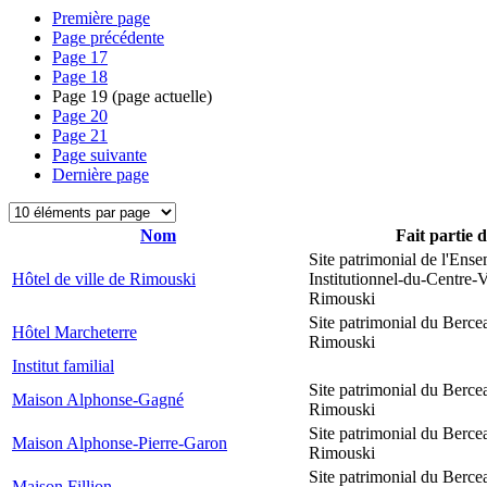
Première page
Page précédente
Page
17
Page
18
Page
19
(page actuelle)
Page
20
Page
21
Page suivante
Dernière page
Nom
Fait partie 
Site patrimonial de l'Ens
Hôtel de ville de Rimouski
Institutionnel-du-Centre-V
Rimouski
Site patrimonial du Berce
Hôtel Marcheterre
Rimouski
Institut familial
Site patrimonial du Berce
Maison Alphonse-Gagné
Rimouski
Site patrimonial du Berce
Maison Alphonse-Pierre-Garon
Rimouski
Site patrimonial du Berce
Maison Fillion