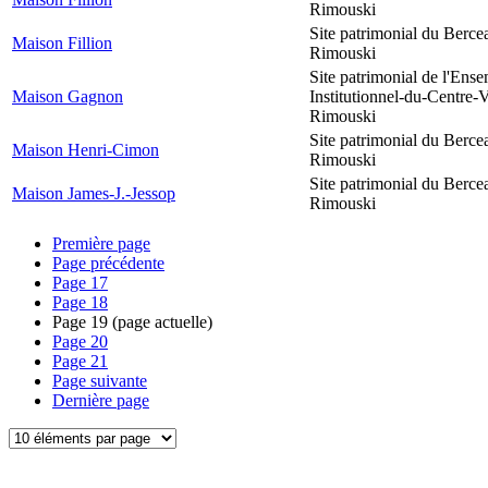
Rimouski
Site patrimonial du Berce
Maison Fillion
Rimouski
Site patrimonial de l'Ens
Maison Gagnon
Institutionnel-du-Centre-V
Rimouski
Site patrimonial du Berce
Maison Henri-Cimon
Rimouski
Site patrimonial du Berce
Maison James-J.-Jessop
Rimouski
Première page
Page précédente
Page
17
Page
18
Page
19
(page actuelle)
Page
20
Page
21
Page suivante
Dernière page