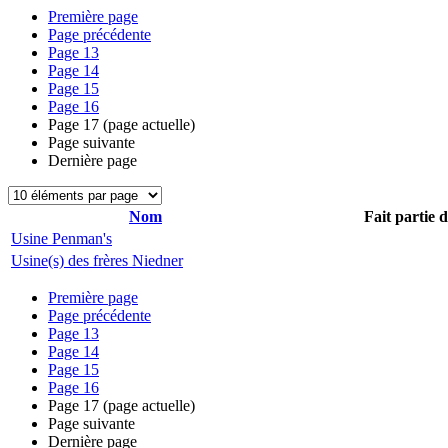
Première page
Page précédente
Page
13
Page
14
Page
15
Page
16
Page
17
(page actuelle)
Page suivante
Dernière page
Nom
Fait partie 
Usine Penman's
Usine(s) des frères Niedner
Première page
Page précédente
Page
13
Page
14
Page
15
Page
16
Page
17
(page actuelle)
Page suivante
Dernière page