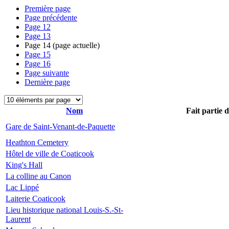
Première page
Page précédente
Page
12
Page
13
Page
14
(page actuelle)
Page
15
Page
16
Page suivante
Dernière page
Nom
Fait partie 
Gare de Saint-Venant-de-Paquette
Heathton Cemetery
Hôtel de ville de Coaticook
King's Hall
La colline au Canon
Lac Lippé
Laiterie Coaticook
Lieu historique national Louis-S.-St-
Laurent