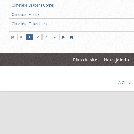
Cimetière Draper's Corner
Cimetière Fairfax
Cimetière Falkenhorst
Page
(page
Page
Page
Page
1
Première
2
Page
3
4
Page
Dernière
actuelle)
page
précédente
suivante
page
Plan du site
Nous joindre
© Gouver