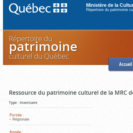
Ministère de la Cult
Répertoire du patrimoine c
Répertoire du
patrimoine
culturel du Québec
Accueil
Ressource du patrimoine culturel de la MRC d
Type
:
Inventaire
Portée
:
Régionale
Année
: