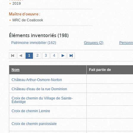
2019
Maître d'oeuvre
:
MRC de Coaticook
Éléments inventoriés (198)
Patrimoine immobilier (162)
Groupes (2)
Personn
Page
(page
Page
Page
Page
1
Première
2
Page
3
4
Page
Dernière
actuelle)
page
précédente
suivante
page
Nom
Fait partie de
Château Arthur-Osmore-Norton
Château d'eau de la rue Dominion
Croix de chemin du Village de Sainte-
Edwidge
Croix de chemin Lemire
Croix de chemin paroissiale