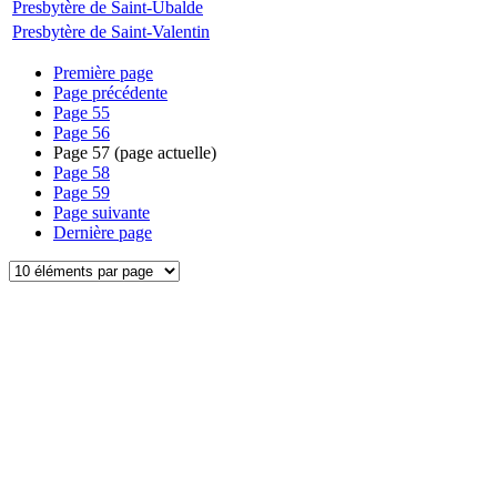
Presbytère de Saint-Ubalde
Presbytère de Saint-Valentin
Première page
Page précédente
Page
55
Page
56
Page
57
(page actuelle)
Page
58
Page
59
Page suivante
Dernière page