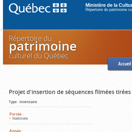
Ministère de la Cult
Répertoire du patrimoine c
Répertoire du
patrimoine
culturel du Québec
Accueil
Projet d'insertion de séquences filmées tirées
Type
:
Inventaire
Portée
:
Nationale
Année
: