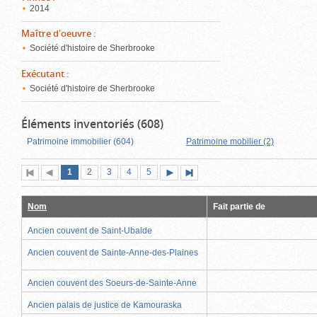
2014
Maître d'oeuvre
:
Société d'histoire de Sherbrooke
Exécutant
:
Société d'histoire de Sherbrooke
Éléments inventoriés (608)
Patrimoine immobilier (604)
Patrimoine mobilier (2)
Page
(page
Page
Page
Page
Page
1
Première
2
Page
3
4
5
Page
Dernière
actuelle)
page
précédente
suivante
page
Nom
Fait partie de
Ancien couvent de Saint-Ubalde
Ancien couvent de Sainte-Anne-des-Plaines
Ancien couvent des Soeurs-de-Sainte-Anne
Ancien palais de justice de Kamouraska