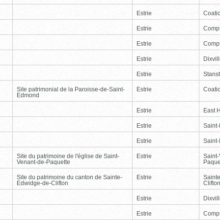
Estrie
Coati
Estrie
Comp
Estrie
Comp
Estrie
Dixvil
Estrie
Stans
Site patrimonial de la Paroisse-de-Saint-
Estrie
Coati
Edmond
Estrie
East 
Estrie
Saint
Estrie
Saint
Site du patrimoine de l'église de Saint-
Estrie
Saint
Venant-de-Paquette
Paque
Site du patrimoine du canton de Sainte-
Estrie
Saint
Edwidge-de-Clifton
Clifto
Estrie
Dixvil
Estrie
Comp