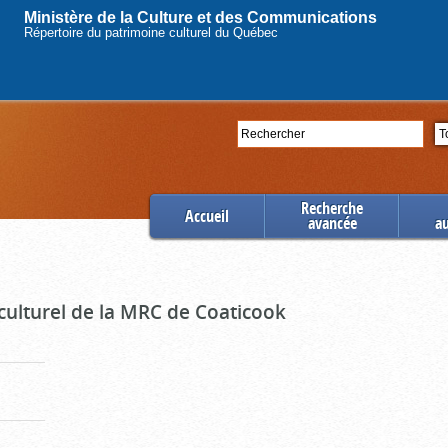
Ministère de la Culture et des Communications
Répertoire du patrimoine culturel du Québec
Rechercher
Se
Recherche
Accueil
avancée
a
culturel de la MRC de Coaticook