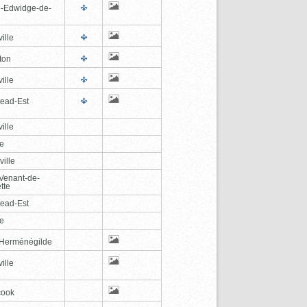
e-Edwidge-de-
n
ille
ton
ille
tead-Est
ille
le
ville
-Venant-de-
tte
tead-Est
le
-Herménégilde
ille
cook