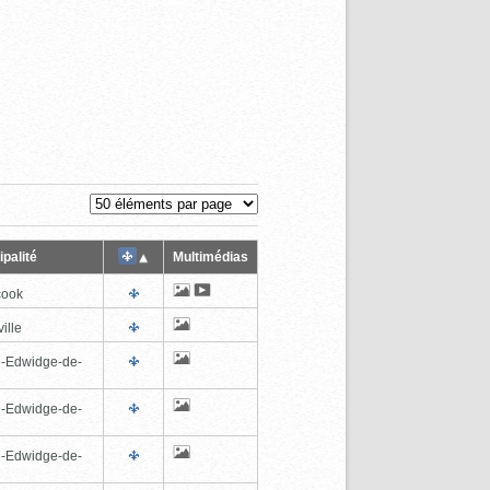
palité
Multimédias
cook
ille
e-Edwidge-de-
n
e-Edwidge-de-
n
e-Edwidge-de-
n