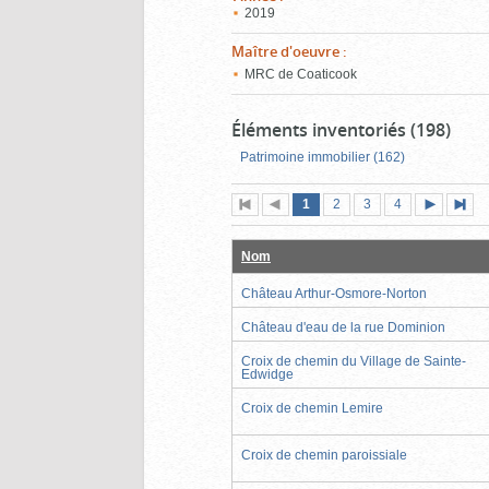
2019
Maître d'oeuvre
:
MRC de Coaticook
Éléments inventoriés (198)
Patrimoine immobilier (162)
Page
(page
Page
Page
Page
1
Première
2
Page
3
4
actuelle)
page
précédente
suivante
page
Nom
Château Arthur-Osmore-Norton
Château d'eau de la rue Dominion
Croix de chemin du Village de Sainte-
Edwidge
Croix de chemin Lemire
Croix de chemin paroissiale