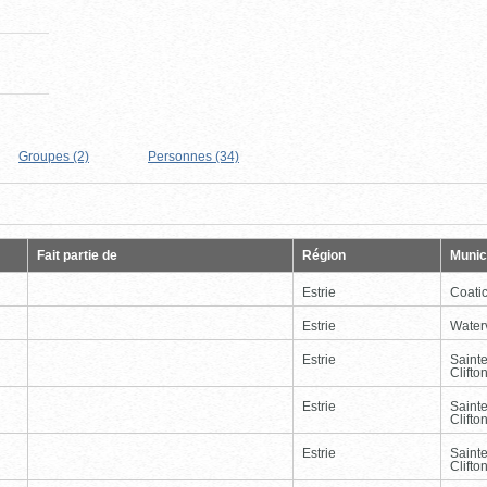
Groupes (2)
Personnes (34)
Page
Dernière
Fait partie de
Région
Munici
Estrie
Coati
Estrie
Waterv
Estrie
Saint
Clifto
Estrie
Saint
Clifto
Estrie
Saint
Clifto