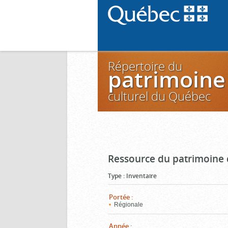
Répertoire du
patrimoine
culturel du Québec
Ressource du patrimoine 
Type
:
Inventaire
Portée
:
Régionale
Année
: