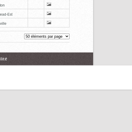
ton
tead-Est
ville
lité