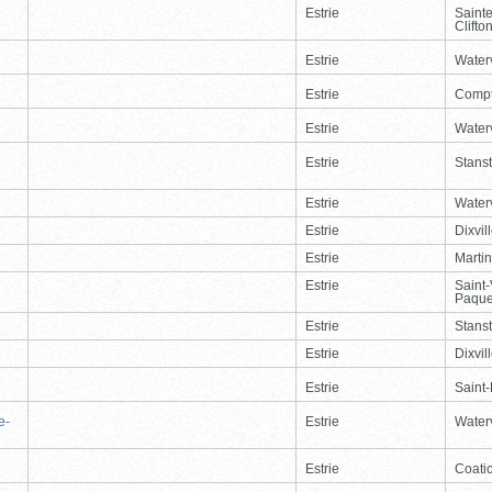
Estrie
Saint
Clifto
Estrie
Waterv
Estrie
Comp
Estrie
Waterv
Estrie
Stans
Estrie
Waterv
Estrie
Dixvil
Estrie
Martin
Estrie
Saint
Paque
Estrie
Stans
Estrie
Dixvil
Estrie
Saint
e-
Estrie
Waterv
Estrie
Coati