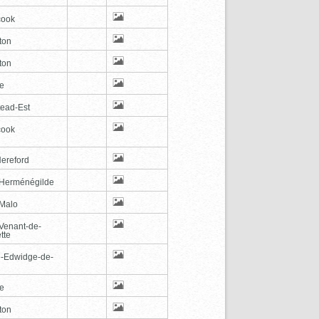
cook
ton
ton
le
tead-Est
cook
Hereford
-Herménégilde
-Malo
-Venant-de-
tte
e-Edwidge-de-
n
le
ton