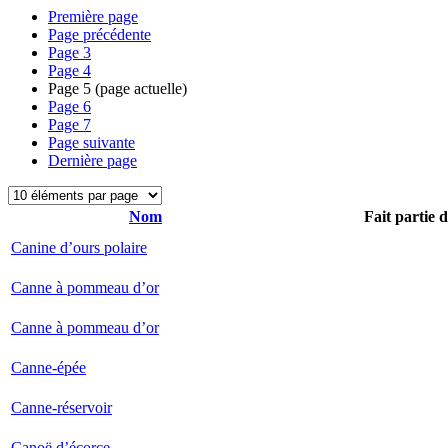
Première page
Page précédente
Page
3
Page
4
Page
5
(page actuelle)
Page
6
Page
7
Page suivante
Dernière page
Nom
Fait partie 
Canine d’ours polaire
Canne à pommeau d’or
Canne à pommeau d’or
Canne-épée
Canne-réservoir
Canoë d’écorce