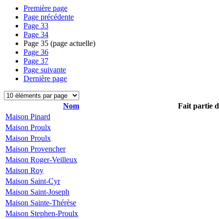
Première page
Page précédente
Page
33
Page
34
Page
35
(page actuelle)
Page
36
Page
37
Page suivante
Dernière page
Nom
Fait partie 
Maison Pinard
Maison Proulx
Maison Proulx
Maison Provencher
Maison Roger-Veilleux
Maison Roy
Maison Saint-Cyr
Maison Saint-Joseph
Maison Sainte-Thérèse
Maison Stephen-Proulx