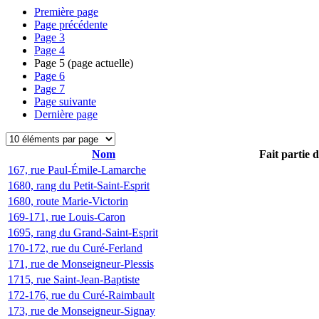
Première page
Page précédente
Page
3
Page
4
Page
5
(page actuelle)
Page
6
Page
7
Page suivante
Dernière page
Nom
Fait partie 
167, rue Paul-Émile-Lamarche
1680, rang du Petit-Saint-Esprit
1680, route Marie-Victorin
169-171, rue Louis-Caron
1695, rang du Grand-Saint-Esprit
170-172, rue du Curé-Ferland
171, rue de Monseigneur-Plessis
1715, rue Saint-Jean-Baptiste
172-176, rue du Curé-Raimbault
173, rue de Monseigneur-Signay