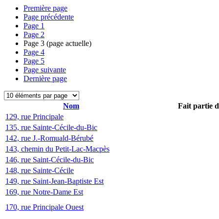
Première page
Page précédente
Page
1
Page
2
Page
3
(page actuelle)
Page
4
Page
5
Page suivante
Dernière page
Nom
Fait partie 
129, rue Principale
135, rue Sainte-Cécile-du-Bic
142, rue J.-Romuald-Bérubé
143, chemin du Petit-Lac-Macpès
146, rue Saint-Cécile-du-Bic
148, rue Sainte-Cécile
149, rue Saint-Jean-Baptiste Est
169, rue Notre-Dame Est
170, rue Principale Ouest