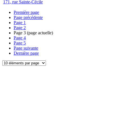
171, rue Sainte-Cécile
Première page
Page précédente
Page
1
Page
2
Page
3
(page actuelle)
Page
4
Page
5
Page suivante
Dernière page