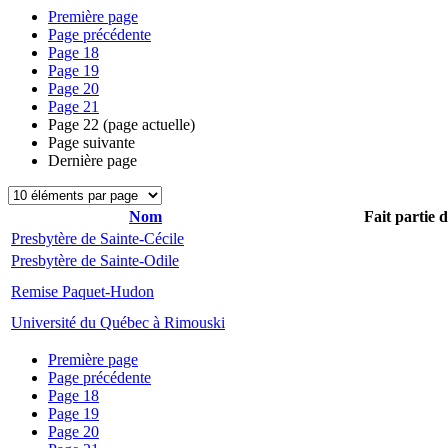
Première page
Page précédente
Page
18
Page
19
Page
20
Page
21
Page
22
(page actuelle)
Page suivante
Dernière page
Nom
Fait partie 
Presbytère de Sainte-Cécile
Presbytère de Sainte-Odile
Remise Paquet-Hudon
Université du Québec à Rimouski
Première page
Page précédente
Page
18
Page
19
Page
20