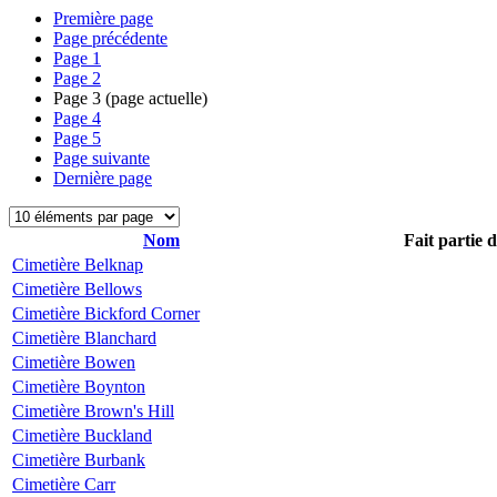
Première page
Page précédente
Page
1
Page
2
Page
3
(page actuelle)
Page
4
Page
5
Page suivante
Dernière page
Nom
Fait partie 
Cimetière Belknap
Cimetière Bellows
Cimetière Bickford Corner
Cimetière Blanchard
Cimetière Bowen
Cimetière Boynton
Cimetière Brown's Hill
Cimetière Buckland
Cimetière Burbank
Cimetière Carr