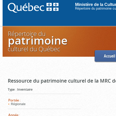
Ministère de la Cult
Répertoire du patrimoine c
Répertoire du
patrimoine
culturel du Québec
Accueil
Ressource du patrimoine culturel de la MRC d
Type
:
Inventaire
Portée
:
Régionale
Année
: