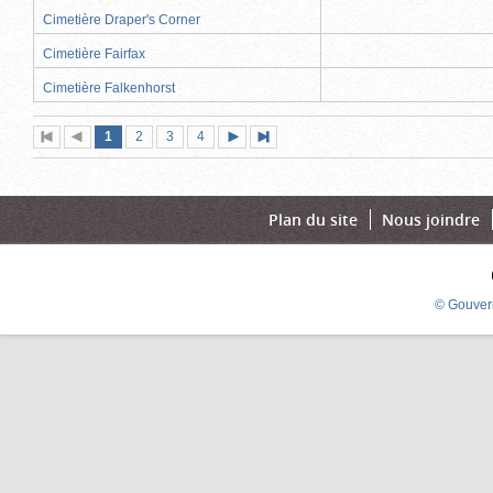
Cimetière Draper's Corner
Cimetière Fairfax
Cimetière Falkenhorst
Page
(page
Page
Page
Page
1
Première
2
Page
3
4
Page
Dernière
actuelle)
page
précédente
suivante
page
Plan du site
Nous joindre
© Gouver