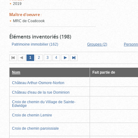
2019
Maître d'oeuvre
:
MRC de Coaticook
Éléments inventoriés (198)
Patrimoine immobilier (162)
Groupes (2)
Personn
Page
(page
Page
Page
Page
1
Première
2
Page
3
4
Page
Dernière
actuelle)
page
précédente
suivante
page
Nom
Fait partie de
Château Arthur-Osmore-Norton
Château d'eau de la rue Dominion
Croix de chemin du Village de Sainte-
Edwidge
Croix de chemin Lemire
Croix de chemin paroissiale