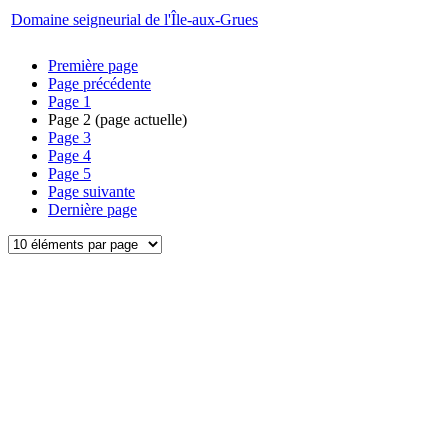
Domaine seigneurial de l'Île-aux-Grues
Première page
Page précédente
Page
1
Page
2
(page actuelle)
Page
3
Page
4
Page
5
Page suivante
Dernière page