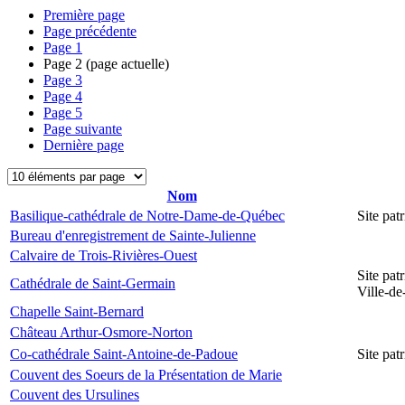
Première page
Page précédente
Page
1
Page
2
(page actuelle)
Page
3
Page
4
Page
5
Page suivante
Dernière page
Nom
Basilique-cathédrale de Notre-Dame-de-Québec
Site pa
Bureau d'enregistrement de Sainte-Julienne
Calvaire de Trois-Rivières-Ouest
Site pat
Cathédrale de Saint-Germain
Ville-d
Chapelle Saint-Bernard
Château Arthur-Osmore-Norton
Co-cathédrale Saint-Antoine-de-Padoue
Site pat
Couvent des Soeurs de la Présentation de Marie
Couvent des Ursulines