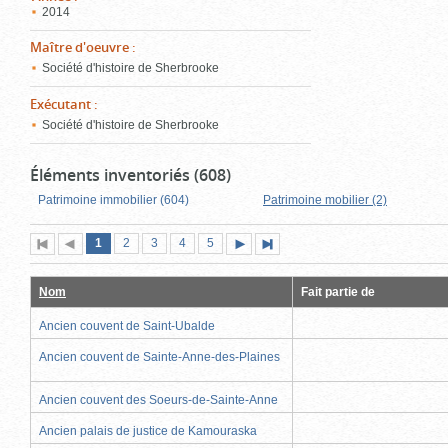
2014
Maître d'oeuvre
:
Société d'histoire de Sherbrooke
Exécutant
:
Société d'histoire de Sherbrooke
Éléments inventoriés (608)
Patrimoine immobilier (604)
Patrimoine mobilier (2)
Page
(page
Page
Page
Page
Page
1
Première
2
Page
3
4
5
Page
Dernière
actuelle)
page
précédente
suivante
page
Nom
Fait partie de
Ancien couvent de Saint-Ubalde
Ancien couvent de Sainte-Anne-des-Plaines
Ancien couvent des Soeurs-de-Sainte-Anne
Ancien palais de justice de Kamouraska