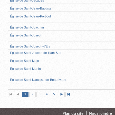
Église de Saint-Jacques
Église de Saint-Jean-Baptiste
Église de Saint-Jean-Port-Joli
Église de Saint-Joachim
Église de Saint-Joseph
Église de Saint-Joseph-d'Ely
Église de Saint-Joseph-de-Ham-Sud
Église de Saint-Malo
Église de Saint-Martin
Église de Saint-Narcisse-de-Beaurivage
Page
(page
Page
Page
Page
Page
1
Première
2
Page
3
4
5
Page
Dernière
actuelle)
page
précédente
suivante
page
Plan du site
Nous joindre