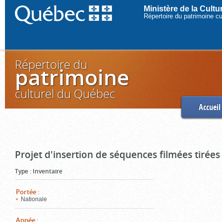
Ministère de la Cult
Répertoire du patrimoine c
Répertoire du
patrimoine
culturel du Québec
Accueil
Projet d'insertion de séquences filmées tirées
Type
:
Inventaire
Portée
:
Nationale
Année
: