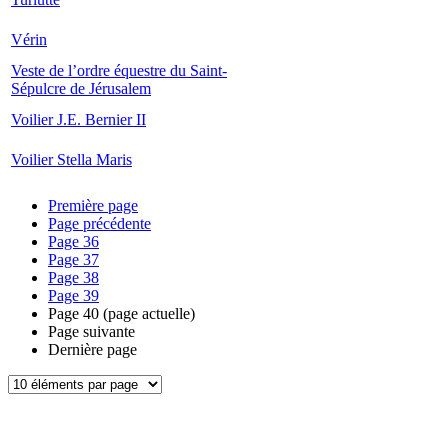
Vérin
Veste de l’ordre équestre du Saint-
Sépulcre de Jérusalem
Voilier J.E. Bernier II
Voilier Stella Maris
Première page
Page précédente
Page
36
Page
37
Page
38
Page
39
Page
40
(page actuelle)
Page suivante
Dernière page