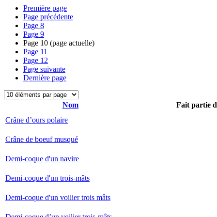
Première page
Page précédente
Page
8
Page
9
Page
10
(page actuelle)
Page
11
Page
12
Page suivante
Dernière page
Nom
Fait partie 
Crâne d’ours polaire
Crâne de boeuf musqué
Demi-coque d'un navire
Demi-coque d'un trois-mâts
Demi-coque d'un voilier trois mâts
Demi-coque d’un voilier trois-mâts