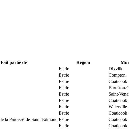
Fait partie de
Région
Muni
Estrie
Dixville
Estrie
Compton
Estrie
Coaticook
Estrie
Barnston-O
Estrie
Saint-Vena
Estrie
Coaticook
Estrie
Waterville
Estrie
Coaticook
 de la Paroisse-de-Saint-Edmond
Estrie
Coaticook
Estrie
Coaticook