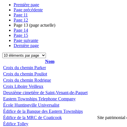
Première page
Page précédente
Page
11
Page
12
Page
13
(page actuelle)
Page
14
Page
15
Page suivante
Dernière page
Nom
Croix du chemin Parker
Croix du chemin Pouliot
Croix du chemin Rodrigue
Croix Liboire Veilleux
Deuxième cimetière de Saint-Venant-de-Paquet
Eastern Townships Telephone Company
École Huntingville Universalist
Édifice de la Banque des Eastern Townships
Édifice de la MRC de Coaticook
Site patrimonial
Édifice Tolley