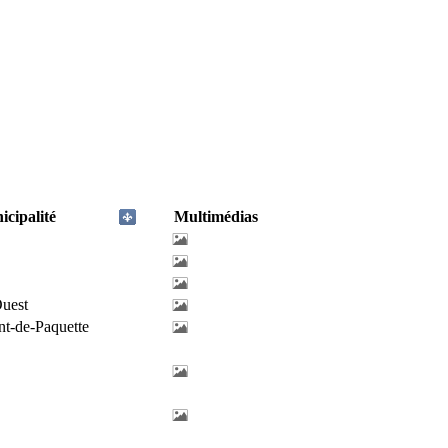
cipalité
Multimédias
uest
nt-de-Paquette