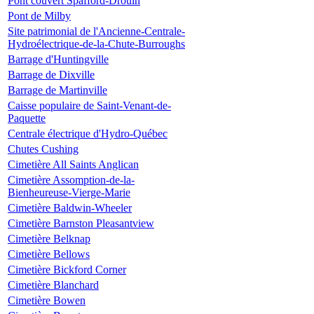
Pont couvert Spafford-Drouin
Pont de Milby
Site patrimonial de l'Ancienne-Centrale-
Hydroélectrique-de-la-Chute-Burroughs
Barrage d'Huntingville
Barrage de Dixville
Barrage de Martinville
Caisse populaire de Saint-Venant-de-
Paquette
Centrale électrique d'Hydro-Québec
Chutes Cushing
Cimetière All Saints Anglican
Cimetière Assomption-de-la-
Bienheureuse-Vierge-Marie
Cimetière Baldwin-Wheeler
Cimetière Barnston Pleasantview
Cimetière Belknap
Cimetière Bellows
Cimetière Bickford Corner
Cimetière Blanchard
Cimetière Bowen