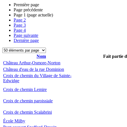
Première page
Page précédente
Page
1
(page actuelle)
Page
2
Page
3
Page
4
Page suivante
Dernière page
Nom
Fait partie 
Château Arthur-Osmore-Norton
Château d'eau de la rue Dominion
Croix de chemin du Village de Sainte-
Edwidge
Croix de chemin Lemire
Croix de chemin paroissiale
Croix de chemin Scalabrini
École Milby