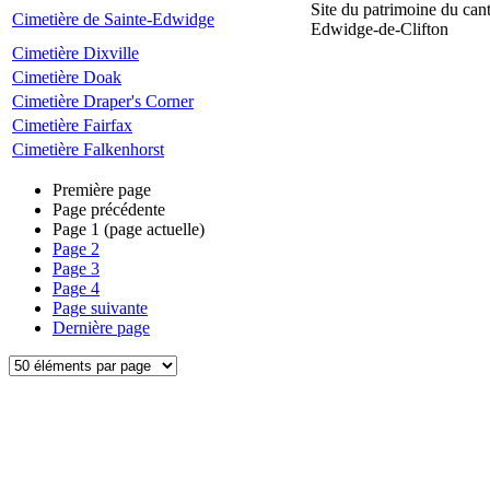
Site du patrimoine du can
Cimetière de Sainte-Edwidge
Edwidge-de-Clifton
Cimetière Dixville
Cimetière Doak
Cimetière Draper's Corner
Cimetière Fairfax
Cimetière Falkenhorst
Première page
Page précédente
Page
1
(page actuelle)
Page
2
Page
3
Page
4
Page suivante
Dernière page