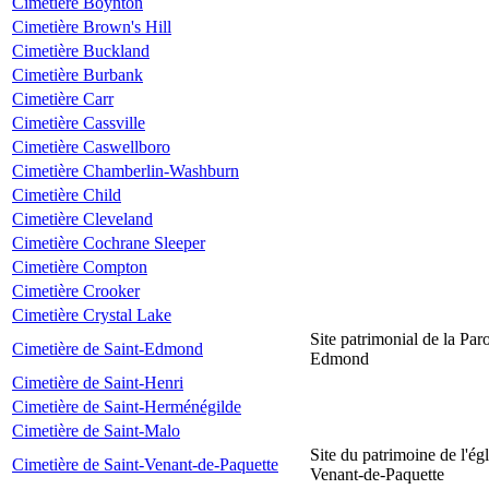
Cimetière Boynton
Cimetière Brown's Hill
Cimetière Buckland
Cimetière Burbank
Cimetière Carr
Cimetière Cassville
Cimetière Caswellboro
Cimetière Chamberlin-Washburn
Cimetière Child
Cimetière Cleveland
Cimetière Cochrane Sleeper
Cimetière Compton
Cimetière Crooker
Cimetière Crystal Lake
Site patrimonial de la Par
Cimetière de Saint-Edmond
Edmond
Cimetière de Saint-Henri
Cimetière de Saint-Herménégilde
Cimetière de Saint-Malo
Site du patrimoine de l'égl
Cimetière de Saint-Venant-de-Paquette
Venant-de-Paquette