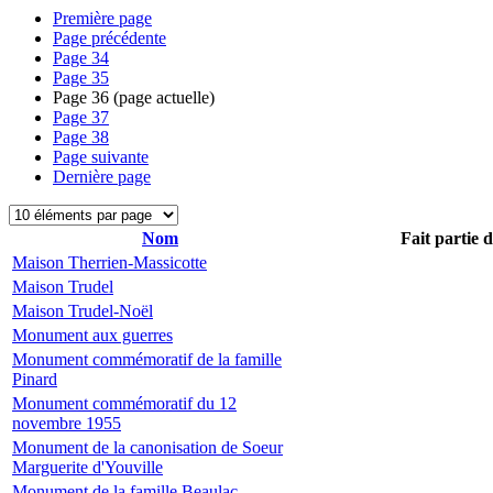
Première page
Page précédente
Page
34
Page
35
Page
36
(page actuelle)
Page
37
Page
38
Page suivante
Dernière page
Nom
Fait partie 
Maison Therrien-Massicotte
Maison Trudel
Maison Trudel-Noël
Monument aux guerres
Monument commémoratif de la famille
Pinard
Monument commémoratif du 12
novembre 1955
Monument de la canonisation de Soeur
Marguerite d'Youville
Monument de la famille Beaulac