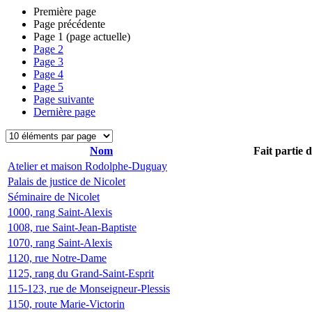
Première page
Page précédente
Page
1
(page actuelle)
Page
2
Page
3
Page
4
Page
5
Page suivante
Dernière page
Nom
Fait partie 
Atelier et maison Rodolphe-Duguay
Palais de justice de Nicolet
Séminaire de Nicolet
1000, rang Saint-Alexis
1008, rue Saint-Jean-Baptiste
1070, rang Saint-Alexis
1120, rue Notre-Dame
1125, rang du Grand-Saint-Esprit
115-123, rue de Monseigneur-Plessis
1150, route Marie-Victorin