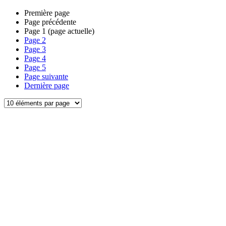
Première page
Page précédente
Page
1
(page actuelle)
Page
2
Page
3
Page
4
Page
5
Page suivante
Dernière page