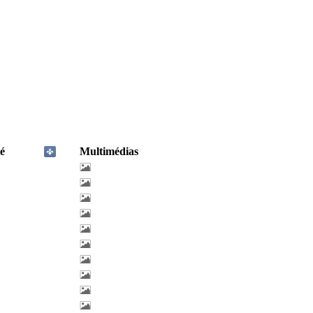
é
Multimédias