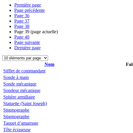
Première page
Page précédente
Page
36
Page
37
Page
38
Page
39
(page actuelle)
Page
40
Page suivante
Dernière page
Nom
Fai
Sifflet de commandant
Sonde à main
Sonde mécanique
Sondeur mécanique
Sphère armillaire
Statuette (Saint Joseph)
Stigmographe
Stigmographe
Taquet d’amarrage
Tête écraseuse