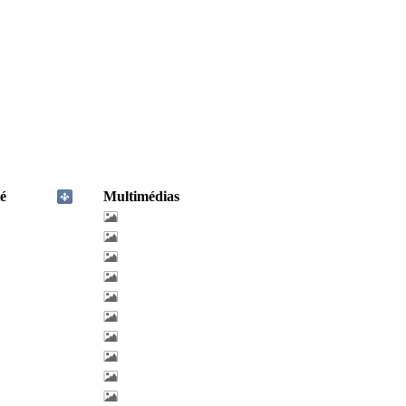
é
Multimédias