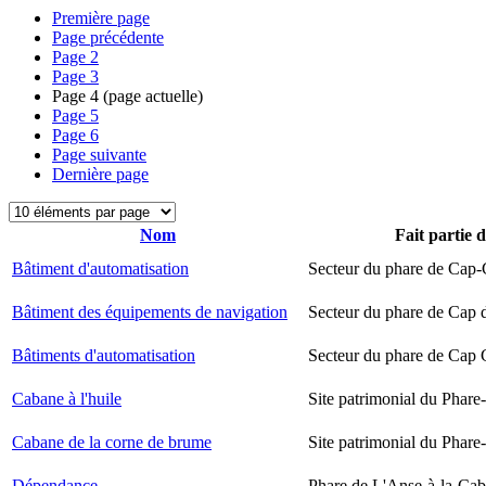
Première page
Page précédente
Page
2
Page
3
Page
4
(page actuelle)
Page
5
Page
6
Page suivante
Dernière page
Nom
Fait partie 
Bâtiment d'automatisation
Secteur du phare de Cap-
Bâtiment des équipements de navigation
Secteur du phare de Cap 
Bâtiments d'automatisation
Secteur du phare de Cap
Cabane à l'huile
Site patrimonial du Phare-
Cabane de la corne de brume
Site patrimonial du Phare-
Dépendance
Phare de L'Anse-à-la-Ca