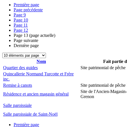
Première page
Page précédente
Page
9
Page
10
Page
11
Page
12
Page
13
(page actuelle)
Page suivante
Dernière page
Nom
Fait partie 
Quartier des guides
Site patrimonial de pêch
Quincallerie Normand Turcotte et Frère
inc.
Remise à canots
Site patrimonial de pêch
Site de l'Ancien-Magasin
Résidence et ancien magasin général
Grenon
Salle paroissiale
Salle paroissiale de Saint-Noël
Première page